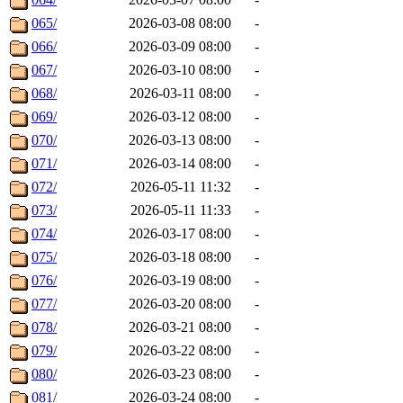
065/
2026-03-08 08:00
-
066/
2026-03-09 08:00
-
067/
2026-03-10 08:00
-
068/
2026-03-11 08:00
-
069/
2026-03-12 08:00
-
070/
2026-03-13 08:00
-
071/
2026-03-14 08:00
-
072/
2026-05-11 11:32
-
073/
2026-05-11 11:33
-
074/
2026-03-17 08:00
-
075/
2026-03-18 08:00
-
076/
2026-03-19 08:00
-
077/
2026-03-20 08:00
-
078/
2026-03-21 08:00
-
079/
2026-03-22 08:00
-
080/
2026-03-23 08:00
-
081/
2026-03-24 08:00
-