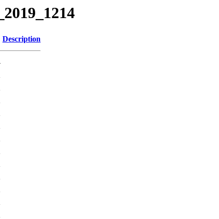
L_2019_1214
Description
-
K
K
K
K
K
K
K
K
K
K
K
K