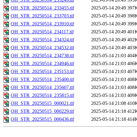
OH_STR_20250514_233455.tif
2025-05-14 20:49
397
OH_STR_20250514_233703.tif
2025-05-14 20:49
398
OH_STR_20250514_233910.tif
2025-05-14 20:49
399
OH_STR_20250514_234117.tif
2025-05-14 20:49
401
OH_STR_20250514_234324.tif
2025-05-14 20:49
402
OH_STR_20250514_234532.tif
2025-05-14 20:49
403
OH_STR_20250514_234738.tif
2025-05-14 21:03
404
OH_STR_20250514_234946.tif
2025-05-14 21:03
406
OH_STR_20250514_235153.tif
2025-05-14 21:03
407
OH_STR_20250514_235400.tif
2025-05-14 21:03
408
OH_STR_20250514_235607.tif
2025-05-14 21:03
408
OH_STR_20250514_235815.tif
2025-05-14 21:03
409
OH_STR_20250515_000021.tif
2025-05-14 21:08
410
OH_STR_20250515_000229.tif
2025-05-14 21:18
412
OH_STR_20250515_000436.tif
2025-05-14 21:18
414