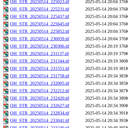
OH_STR_20250514_225023.tif
2025-05-14 20:04
376
OH_STR_20250514_225231.tif
2025-05-14 20:04
376
OH_STR_20250514_225437.tif
2025-05-14 20:04
376
OH_STR_20250514_225645.tif
2025-05-14 20:04
376
OH_STR_20250514_225852.tif
2025-05-14 20:04
376
OH_STR_20250514_230059.tif
2025-05-14 20:04
376
OH_STR_20250514_230306.tif
2025-05-14 20:19
376
OH_STR_20250514_231137.tif
2025-05-14 20:19
379
OH_STR_20250514_231344.tif
2025-05-14 20:19
380
OH_STR_20250514_231551.tif
2025-05-14 20:19
381
OH_STR_20250514_231758.tif
2025-05-14 20:34
383
OH_STR_20250514_232005.tif
2025-05-14 20:34
385
OH_STR_20250514_232212.tif
2025-05-14 20:34
387
OH_STR_20250514_232420.tif
2025-05-14 20:34
389
OH_STR_20250514_232627.tif
2025-05-14 20:34
390
OH_STR_20250514_232834.tif
2025-05-14 20:34
391
OH_STR_20250514_233041.tif
2025-05-14 20:34
393
OH_STR_20250514_233249.tif
2025-05-14 20:49
395