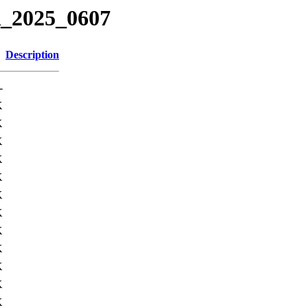
R_2025_0607
Description
-
K
K
K
K
K
K
K
K
K
K
K
K